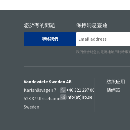
您所有的問題
保持消息靈通
聯絡我們
我們僅會將您的電郵地址用於時事
Vandewiele Sweden AB
纺织应用
Karlsnäsvägen 7
+46 321 297 00
储纬器
info(at)iro.se
523 37 Ulricehamn
Sweden