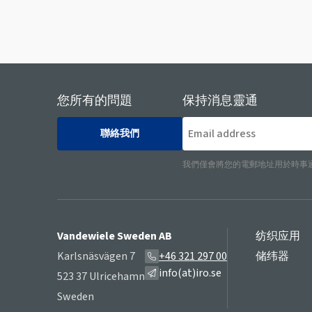
您所有的問題
保持消息靈通
聯絡我們
我們僅會將您的電郵地址用於時事
Vandewiele Sweden AB
纺织应用
Karlsnäsvägen 7
+46 321 297 00
储纬器
info(at)iro.se
523 37 Ulricehamn
Sweden